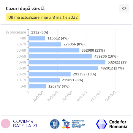
Cazuri după vârstă
Ultima actualizare: marți, 8 martie 2022
în procesare
 1332 (0%) 
>80
 115512 (4%) 
70-79
 226356 (8%) 
60-69
 352080 (13%) 
50-59
 439206 (16%) 
40-49
 532422 (19%) 
30-39
 482012 (17%) 
20-29
 291352 (10%) 
10-19
 215891 (8%) 
0-9
 120747 (4%) 
0
100,000
200,000
300,000
400,000
500,000
600,000
Categorie
Procent
Total
>80
4
115512